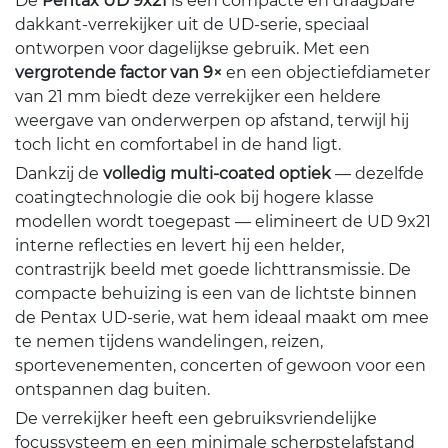
De
Pentax UD 9x21
is een compacte en draagbare
dakkant-verrekijker uit de UD-serie, speciaal
ontworpen voor dagelijkse gebruik. Met een
vergrotende factor van 9×
en een objectiefdiameter
van 21 mm biedt deze verrekijker een heldere
weergave van onderwerpen op afstand, terwijl hij
toch licht en comfortabel in de hand ligt.
Dankzij de
volledig multi-coated optiek
— dezelfde
coatingtechnologie die ook bij hogere klasse
modellen wordt toegepast — elimineert de UD 9x21
interne reflecties en levert hij een helder,
contrastrijk beeld met goede lichttransmissie. De
compacte behuizing is een van de lichtste binnen
de Pentax UD-serie, wat hem ideaal maakt om mee
te nemen tijdens wandelingen, reizen,
sportevenementen, concerten of gewoon voor een
ontspannen dag buiten.
De verrekijker heeft een gebruiksvriendelijke
focussysteem en een minimale scherpstelafstand