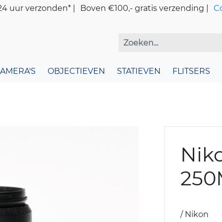
4 uur verzonden* |
Boven €100,- gratis verzending |
C
CAMERA'S
OBJECTIEVEN
STATIEVEN
FLITSERS
Niko
25
/ Nikon