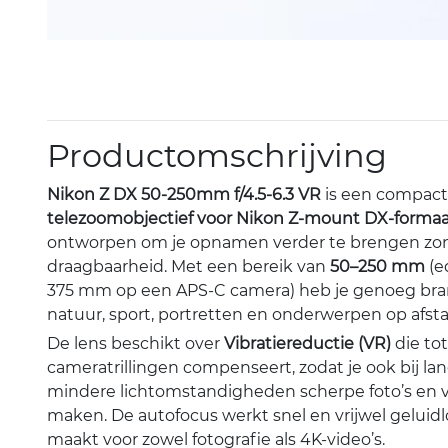
Productomschrijving
Nikon Z DX 50-250mm f/4.5-6.3 VR
is een compact 
telezoomobjectief voor Nikon Z-mount DX-formaat
ontworpen om je opnamen verder te brengen zon
draagbaarheid. Met een bereik van
50–250 mm
(e
375 mm op een APS-C camera) heb je genoeg bra
natuur, sport, portretten en onderwerpen op afst
De lens beschikt over
Vibratiereductie (VR)
die to
cameratrillingen compenseert, zodat je ook bij l
mindere lichtomstandigheden scherpe foto’s en v
maken. De autofocus werkt snel en vrijwel geluid
maakt voor zowel fotografie als 4K-video’s.