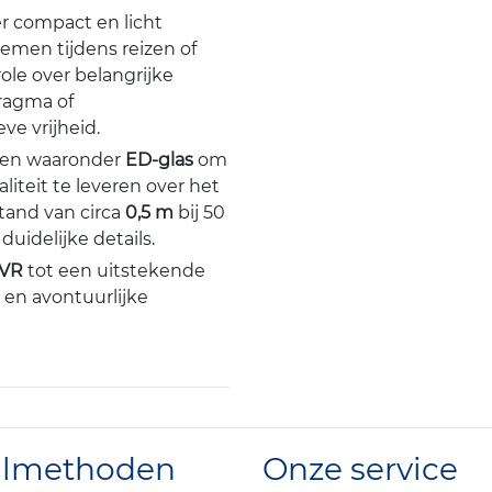
er compact en licht
emen tijdens reizen of
role over belangrijke
fragma of
ve vrijheid.
ten waaronder
ED-glas
om
iteit te leveren over het
tand van circa
0,5 m
bij 50
idelijke details.
 VR
tot een uitstekende
 en avontuurlijke
almethoden
Onze service