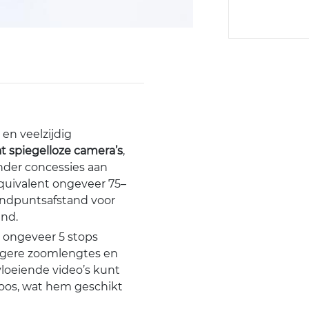
en veelzijdig
 spiegelloze camera’s
,
der concessies aan
quivalent ongeveer 75–
ndpuntsafstand voor
and.
t ongeveer 5 stops
angere zoomlengtes en
loeiende video’s kunt
loos, wat hem geschikt