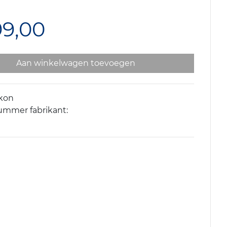
99,00
Aan winkelwagen toevoegen
ikon
ummer fabrikant: