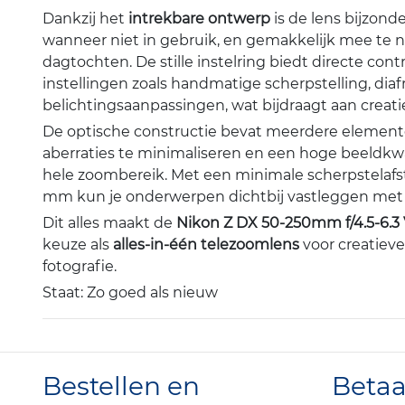
Dankzij het
intrekbare ontwerp
is de lens bijzond
wanneer niet in gebruik, en gemakkelijk mee te n
dagtochten. De stille instelring biedt directe cont
instellingen zoals handmatige scherpstelling, dia
belichtingsaanpassingen, wat bijdraagt aan creatie
De optische constructie bevat meerdere elemen
aberraties te minimaliseren en een hoge beeldkwal
hele zoombereik. Met een minimale scherpstelafs
mm kun je onderwerpen dichtbij vastleggen met du
Dit alles maakt de
Nikon Z DX 50-250mm f/4.5-6.3
keuze als
alles-in-één telezoomlens
voor creatieve
fotografie.
Staat: Zo goed als nieuw
Bestellen en
Beta