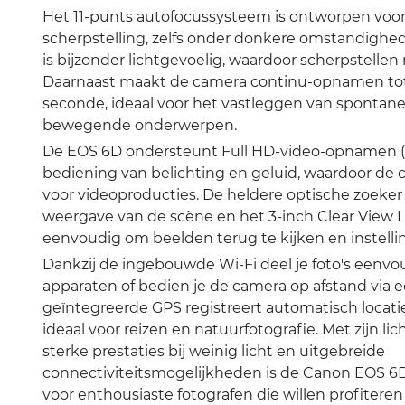
Het 11-punts autofocussysteem is ontworpen voo
scherpstelling, zelfs onder donkere omstandighed
is bijzonder lichtgevoelig, waardoor scherpstellen m
Daarnaast maakt de camera continu-opnamen tot
seconde, ideaal voor het vastleggen van spont
bewegende onderwerpen.
De EOS 6D ondersteunt Full HD-video-opnamen 
bediening van belichting en geluid, waardoor de 
voor videoproducties. De heldere optische zoeke
weergave van de scène en het 3-inch Clear View
eenvoudig om beelden terug te kijken en instelli
Dankzij de ingebouwde Wi-Fi deel je foto's eenv
apparaten of bedien je de camera op afstand via
geïntegreerde GPS registreert automatisch locatieg
ideaal voor reizen en natuurfotografie. Met zijn li
sterke prestaties bij weinig licht en uitgebreide
connectiviteitsmogelijkheden is de Canon EOS 6
voor enthousiaste fotografen die willen profitere