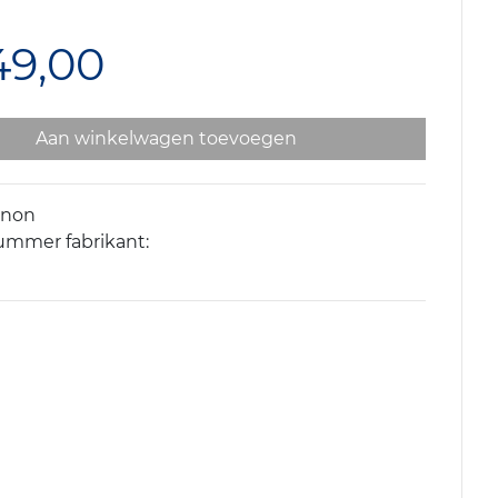
49,00
Aan winkelwagen toevoegen
anon
ummer fabrikant: