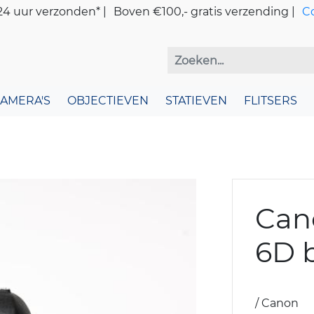
4 uur verzonden* |
Boven €100,- gratis verzending |
C
CAMERA'S
OBJECTIEVEN
STATIEVEN
FLITSERS
Can
6D 
/ Canon