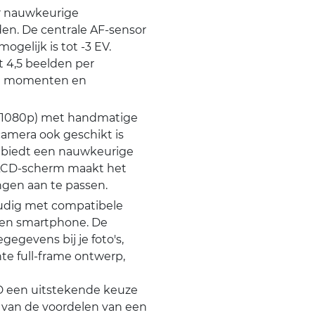
r nauwkeurige
en. De centrale AF-sensor
ogelijk is tot -3 EV.
 4,5 beelden per
ane momenten en
(1080p) met handmatige
camera ook geschikt is
r biedt een nauwkeurige
 LCD-scherm maakt het
ngen aan te passen.
oudig met compatibele
 een smartphone. De
egevens bij je foto's,
chte full-frame ontwerp,
D een uitstekende keuze
n van de voordelen van een