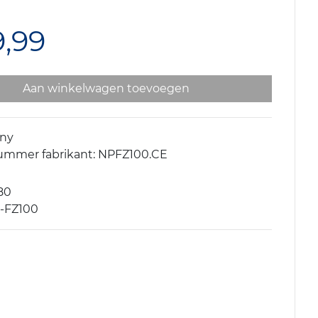
9,99
Aan winkelwagen toevoegen
ony
nummer fabrikant: NPFZ100.CE
80
P-FZ100