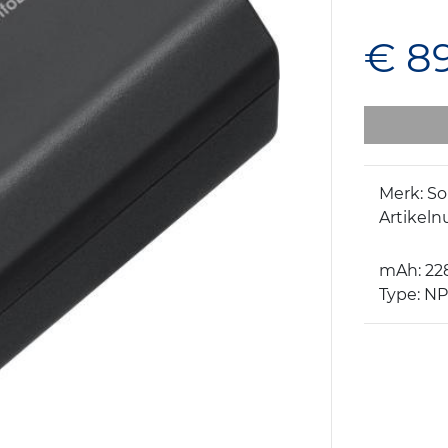
€ 8
Merk: S
Artikel
mAh: 22
Type: N