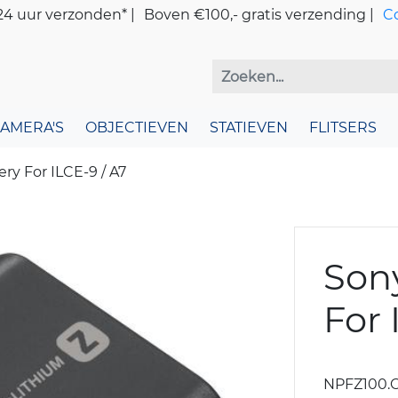
4 uur verzonden* |
Boven €100,- gratis verzending |
C
CAMERA'S
OBJECTIEVEN
STATIEVEN
FLITSERS
ry For ILCE-9 / A7
Son
For 
NPFZ100.C