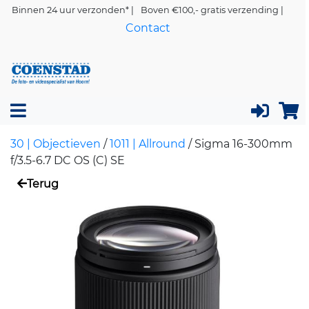
Binnen 24 uur verzonden* |
Boven €100,- gratis verzending |
Contact
30 | Objectieven
/
1011 | Allround
/
Sigma 16-300mm
f/3.5-6.7 DC OS (C) SE
Terug