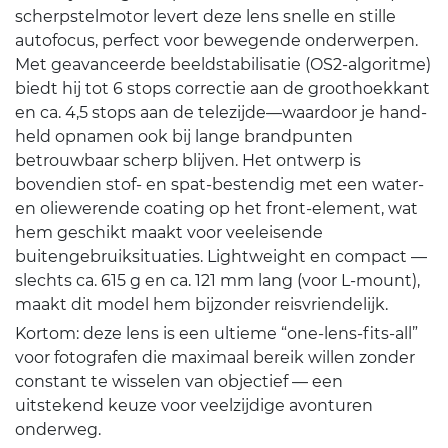
scherpstelmotor levert deze lens snelle en stille
autofocus, perfect voor bewegende onderwerpen.
Met geavanceerde beeldstabilisatie (OS2-algoritme)
biedt hij tot 6 stops correctie aan de groothoekkant
en ca. 4,5 stops aan de telezijde—waardoor je hand-
held opnamen ook bij lange brandpunten
betrouwbaar scherp blijven. Het ontwerp is
bovendien stof- en spat-bestendig met een water-
en oliewerende coating op het front-element, wat
hem geschikt maakt voor veeleisende
buitengebruiksituaties. Lightweight en compact —
slechts ca. 615 g en ca. 121 mm lang (voor L-mount),
maakt dit model hem bijzonder reisvriendelijk.
Kortom: deze lens is een ultieme “one-lens-fits-all”
voor fotografen die maximaal bereik willen zonder
constant te wisselen van objectief — een
uitstekend keuze voor veelzijdige avonturen
onderweg.